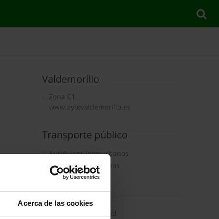
Valdemorillo
Zona C1
www.aytovaldemorillo.es
Transporte público
Autobuses Interurbanos
Autobuses Nocturnos
Cómo ir
Acerca de las cookies
Las Rozas de Madrid