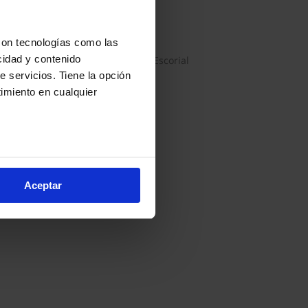
agamella - Colmenar del Arroyo
Majadahonda
Collado Villalba
Galapagar
con tecnologías como las
las de la Oliva - Valdemaqueda
cidad y contenido
San Lorenzo de El Escorial
e servicios. Tiene la opción
imiento en cualquier
arios metros
s (huellas digitales)
Aceptar
eferencias en la
sección de
e cookies.
cnologías similares (como,
financiar nuestra actividad
ceptar
, puedes continuar la
cios, que nos permiten tanto
erfil específico para