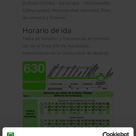
(Collado Villalba - Galapagar - Valdemorillo -
Colmenarejo). Horarios días laborales, fines
de semana y festivos.
Horario de ida
Tabla de horarios y frecuencias en sentido
ida de la línea 630 de Autobuses
Interurbanos de la Comunidad de Madrid: