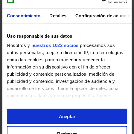
Consentimiento
Detalles
Configuración de anuncios
Pulsa en la imagen para mostrar el
horario
de ida
completo.
Uso responsable de sus datos
Nosotros y
nuestros 1022 socios
procesamos sus
datos personales, p.ej., su dirección IP, con tecnologías
como las cookies para almacenar y acceder la
información en su dispositivo con el fin de ofrecer
Horario de vuelta
publicidad y contenido personalizados, medición de
Tabla de horarios y frecuencias en sentido
publicidad y contenido, investigación de audiencia y
vuelta de la línea 630 de Autobuses
desarrollo de servicios. Tiene la opción de seleccionar
Interurbanos de la Comunidad de Madrid:
quién usa sus datos y con qué propósitos. Puede
cambiar o retirar su consentimiento en cualquier
momento desde la Declaración de cookies o clicando en
Aceptar
el Menú de consentimiento.
Si lo permite, también quisiéramos:
Rechazar