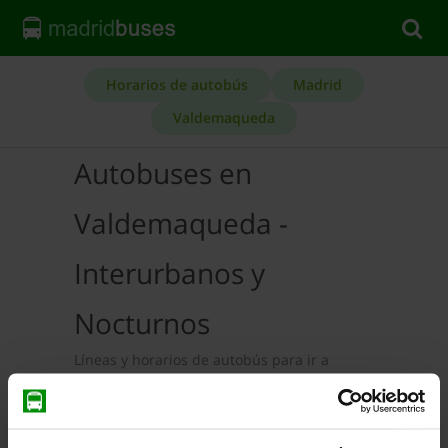
Horarios de autobús
Madrid
Valdemaqueda
Autobuses en
Valdemaqueda -
Interurbanos y
Nocturnos
Líneas y horarios de autobús para ir a
Valdemaqueda en transporte público.
Autobuses Interurbanos