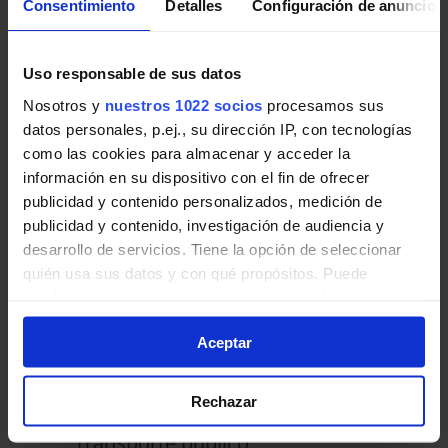
en Valdemaqueda
Consentimiento
Detalles
Configuración de anuncios
Líneas y horarios de Autobuses
Interurbanos en Valdemaqueda:
Uso responsable de sus datos
San Lorenzo de El Escorial - Robledo de Chavela - Valdemaqueda
Nosotros y
nuestros 1022 socios
procesamos sus
640
datos personales, p.ej., su dirección IP, con tecnologías
San Lorenzo de El Escorial - El Escorial - Rob
como las cookies para almacenar y acceder la
Madrid (Moncloa) - Robledo de Chavela - Cebreros
información en su dispositivo con el fin de ofrecer
645
Madrid - Las Rozas de Madrid - Villanueva del 
publicidad y contenido personalizados, medición de
publicidad y contenido, investigación de audiencia y
desarrollo de servicios. Tiene la opción de seleccionar
quién usa sus datos y con qué propósitos. Puede
cambiar o retirar su consentimiento en cualquier
momento desde la Declaración de cookies o clicando en
Aceptar
el Menú de consentimiento.
Valdemaqueda
Zona C2
Si lo permite, también quisiéramos:
Rechazar
Recopilar información sobre su ubicación geográfica
que puede tener una precisión de varios metros
Transporte público