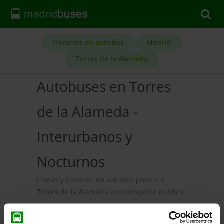
Horarios de autobús
Madrid
Torres de la Alameda
Autobuses en Torres
de la Alameda -
Interurbanos y
Nocturnos
Líneas y horarios de autobús para ir a
Torres de la Alameda en transporte público.
Autobuses Interurbanos