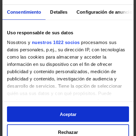
en Torres de la Alameda
Líneas y horarios de Autobuses
Consentimiento
Detalles
Configuración de anuncios
Interurbanos en Torres de la Alameda:
Alcalá de Henares - Torres de la Alameda
Uso responsable de sus datos
232
Alcalá de Henares - Villalbilla - Torres de la A
Nosotros y
nuestros 1022 socios
procesamos sus
datos personales, p.ej., su dirección IP, con tecnologías
Madrid (Avenida América) - Nuevo Baztán - Villar del Olmo
261
como las cookies para almacenar y acceder la
Madrid - Torrejón de Ardoz - Torres de la Ala
información en su dispositivo con el fin de ofrecer
Arganda del Rey - Alcalá de Henares
publicidad y contenido personalizados, medición de
320
publicidad y contenido, investigación de audiencia y
Alcalá de Henares - Arganda del Rey - Villalbil
desarrollo de servicios. Tiene la opción de seleccionar
quién usa sus datos y con qué propósitos. Puede
cambiar o retirar su consentimiento en cualquier
momento desde la Declaración de cookies o clicando en
Aceptar
el Menú de consentimiento.
Torres de la Alameda
Si lo permite, también quisiéramos:
Rechazar