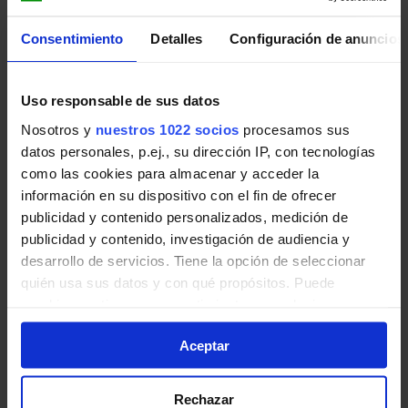
Madrid (Avenida América) - Nuevo Baztán - Villar del Olmo
261
Consentimiento
Detalles
Configuración de anuncios
Madrid - Torrejón de Ardoz - Torres de la Ala
Coslada (RENFE) - Hospital - Loeches
280
Uso responsable de sus datos
Madrid - Coslada - Rivas-Vaciamadrid - San Fe
Nosotros y
nuestros 1022 socios
procesamos sus
Madrid (Avenida America) - Velilla - Loeches
284
datos personales, p.ej., su dirección IP, con tecnologías
Madrid - Coslada - Rivas-Vaciamadrid - San Fe
como las cookies para almacenar y acceder la
información en su dispositivo con el fin de ofrecer
Arganda del Rey - Alcalá de Henares
320
publicidad y contenido personalizados, medición de
Alcalá de Henares - Arganda del Rey - Villalbil
publicidad y contenido, investigación de audiencia y
desarrollo de servicios. Tiene la opción de seleccionar
quién usa sus datos y con qué propósitos. Puede
cambiar o retirar su consentimiento en cualquier
momento desde la Declaración de cookies o clicando en
Aceptar
el Menú de consentimiento.
Loeches
Si lo permite, también quisiéramos:
Zona B3
Rechazar