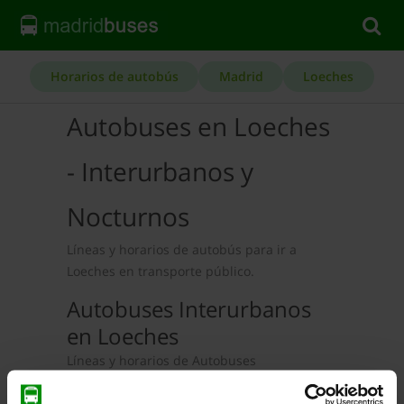
Horarios de autobús
Madrid
Loeches
Autobuses en Loeches
- Interurbanos y
Nocturnos
Líneas y horarios de autobús para ir a
Loeches en transporte público.
Autobuses Interurbanos
en Loeches
Líneas y horarios de Autobuses
Interurbanos en Loeches: