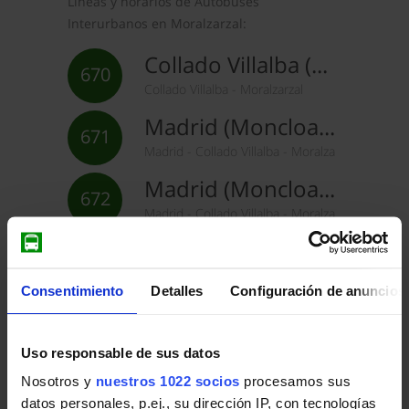
Líneas y horarios de Autobuses
Interurbanos en Moralzarzal:
Collado Villalba (Hospital) - Moralzarzal
670
Collado Villalba - Moralzarzal
Madrid (Moncloa) - Moralzarzal
671
Madrid - Collado Villalba - Moralzarzal
Madrid (Moncloa) - Cerceda (Mataelpino)
672
Madrid - Collado Villalba - Moralzarzal - El Boalo
Madrid (Moncloa) - Cerceda
672-A
Madrid - Collado Villalba - Moralzarzal - El Boal
Consentimiento
Detalles
Configuración de anuncios
Colmenar Viejo - Collado Villalba
720
Collado Villalba - Colmenar Viejo - Moralzarzal 
Uso responsable de sus datos
Madrid (Plaza Castilla) - Manzanares - El Boalo
724
Nosotros y
nuestros 1022 socios
procesamos sus
Madrid - Colmenar Viejo - Tres Cantos - Moralza
datos personales, p.ej., su dirección IP, con tecnologías