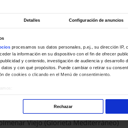
ascafria
es - Colmenar Viejo - San Agustín de Guadalix - El Molar - Pedrezuela - L
Detalles
Configuración de anuncios
Braojos
yes - Colmenar Viejo - San Agustín de Guadalix - El Molar - Pedrezuela -
os
La Acebeda
ocios
procesamos sus datos personales, p.ej., su dirección IP, 
yes - Colmenar Viejo - San Agustín de Guadalix - El Molar - Pedrezuela -
der la información en su dispositivo con el fin de ofrecer publi
ublicidad y contenido, investigación de audiencia y desarrollo d
Manzanares - Colmenar
 datos y con qué propósitos. Puede cambiar o retirar su consent
nzanares
n de cookies o clicando en el Menú de consentimiento.
Villalba
éramos:
l - Soto del Real - Manzanares El Real - El Boalo
bre su ubicación geográfica que puede tener una precisión de v
o analizándolo activamente para buscar características específica
Colmenar Viejo
Rechazar
re cómo se procesan sus datos personales y establezca sus pr
rar su consentimiento en cualquier momento en la Declaración d
 Colmenar Viejo (Glorieta Mediterráneo)