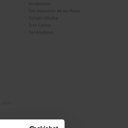
Alcobendas
San Sebastián de los Reyes
Collado Villalba
Tres Cantos
Torrelodones
 La Cabrera - Buitrago del Lozoya - Venturada - Lozoyuela-Navas-Sieteigl
- El Vellón