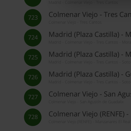
La publicidad digital person
Madrid - Colmenar Viejo - Tres Cantos
por ejemplo, la dirección IP,
Colmenar Viejo - Tres Ca
para mantener activa esta pá
723
navegación aceptando la inst
Colmenar Viejo - Tres Cantos
el seguimiento y análisis de 
Madrid (Plaza Castilla) - 
mostrarte publicidad y conte
724
Madrid - Colmenar Viejo - Tres Cantos - Moralz
opción
Rechazar
en cuyo cas
funcionamiento del sitio web
Madrid (Plaza Castilla) - 
725
preferencias y retirar tu co
Madrid - Colmenar Viejo - Tres Cantos - Soto 
Madrid (Plaza Castilla) - 
726
Madrid - Colmenar Viejo - Tres Cantos - Soto 
Colmenar Viejo - San Agu
727
Colmenar Viejo - San Agustín de Guadalix
Colmenar Viejo (RENFE) -
728
Colmenar Viejo (RENFE) - Manzanares El Real