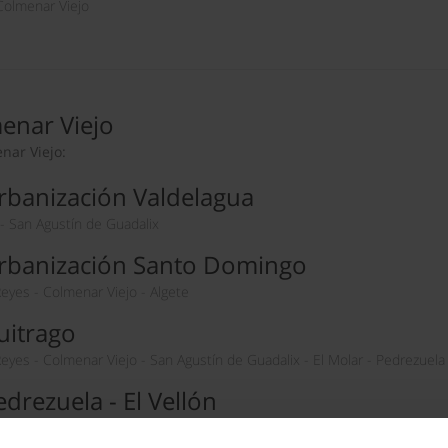
Colmenar Viejo
enar Viejo
nar Viejo:
 Urbanización Valdelagua
- San Agustín de Guadalix
- Urbanización Santo Domingo
eyes - Colmenar Viejo - Algete
Buitrago
yes - Colmenar Viejo - San Agustín de Guadalix - El Molar - Pedrezuela -
edrezuela - El Vellón
yes - Colmenar Viejo - San Agustín de Guadalix - El Molar - Pedrezuela 