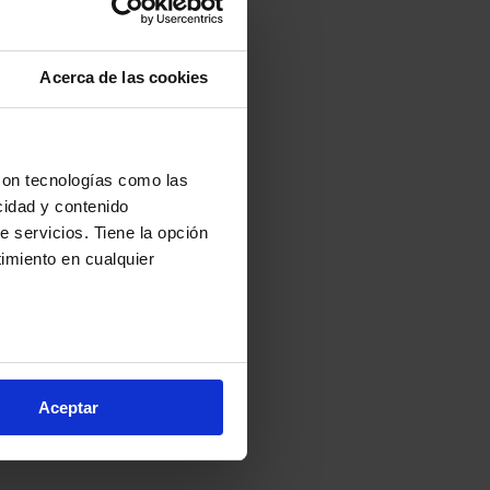
a Cabrera - Rascafría - Venturada - Lozoyuela-Navas-Sieteiglesias - Caban
Acerca de las cookies
 La Cabrera - Venturada - Lozoyuela-Navas-Sieteiglesias - Cabanillas de 
con tecnologías como las
 La Cabrera - Buitrago del Lozoya - Venturada - Lozoyuela-Navas-Sieteigl
cidad y contenido
e servicios. Tiene la opción
imiento en cualquier
arios metros
s (huellas digitales)
Aceptar
eferencias en la
sección de
e cookies.