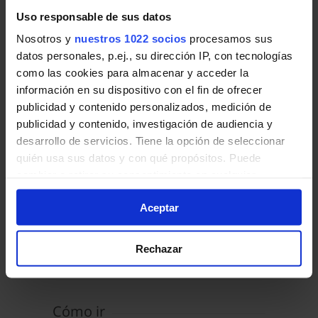
Líneas y horarios de Autobuses
Uso responsable de sus datos
Interurbanos en Redueña:
Nosotros y
nuestros 1022 socios
procesamos sus
Torrelaguna - Venturada - Cabanillas
197-C
datos personales, p.ej., su dirección IP, con tecnologías
Guadalix de la Sierra - Torrelaguna - Venturada
como las cookies para almacenar y acceder la
información en su dispositivo con el fin de ofrecer
publicidad y contenido personalizados, medición de
publicidad y contenido, investigación de audiencia y
desarrollo de servicios. Tiene la opción de seleccionar
quién usa sus datos y con qué propósitos. Puede
Redueña
cambiar o retirar su consentimiento en cualquier
momento desde la Declaración de cookies o clicando en
Zona C2
Aceptar
el Menú de consentimiento.
Transporte público
Si lo permite, también quisiéramos:
Rechazar
Recopilar información sobre su ubicación geográfica
Autobuses Interurbanos
que puede tener una precisión de varios metros
Identificar su dispositivo analizándolo activamente
para buscar características específicas (huellas
Cómo ir
digitales)