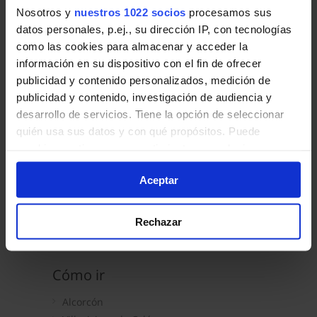
Madrid (Príncipe Pío) - Brunete - Quijorna
Nosotros y
nuestros 1022 socios
procesamos sus
581
datos personales, p.ej., su dirección IP, con tecnologías
Madrid - Alcorcón - Villaviciosa de Odón - Vill
como las cookies para almacenar y acceder la
información en su dispositivo con el fin de ofrecer
publicidad y contenido personalizados, medición de
publicidad y contenido, investigación de audiencia y
desarrollo de servicios. Tiene la opción de seleccionar
quién usa sus datos y con qué propósitos. Puede
Quijorna
cambiar o retirar su consentimiento en cualquier
momento desde la Declaración de cookies o clicando en
Zona C1
Aceptar
el Menú de consentimiento.
Transporte público
Si lo permite, también quisiéramos:
Rechazar
Autobuses Interurbanos
Recopilar información sobre su ubicación geográfica
que puede tener una precisión de varios metros
Identificar su dispositivo analizándolo activamente
Cómo ir
para buscar características específicas (huellas
digitales)
Alcorcón
Obtenga más información sobre cómo se procesan sus