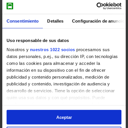
en Collado Mediano
Líneas y horarios de Autobuses
Interurbanos en Collado Mediano:
Consentimiento
Detalles
Configuración de anuncios
Madrid (Moncloa) - Collado Mediano
683
Madrid - Las Rozas de Madrid - Collado Villalb
Uso responsable de sus datos
Guadarrama - Collado Mediano - Navacerrada
Nosotros y
nuestros 1022 socios
procesamos sus
690
datos personales, p.ej., su dirección IP, con tecnologías
Guadarrama - Collado Mediano - Becerril de la
como las cookies para almacenar y acceder la
Madrid (Moncloa) - Becerril - Navacerrada - Valdesquí
información en su dispositivo con el fin de ofrecer
691
Madrid - Las Rozas de Madrid - Collado Villalba
publicidad y contenido personalizados, medición de
publicidad y contenido, investigación de audiencia y
Collado Villalba (Hospital) - Navacerrada
696
desarrollo de servicios. Tiene la opción de seleccionar
Collado Villalba - Collado Mediano - Becerril de
quién usa sus datos y con qué propósitos. Puede
cambiar o retirar su consentimiento en cualquier
momento desde la Declaración de cookies o clicando en
Aceptar
el Menú de consentimiento.