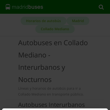
Horarios de autobús
Madrid
Collado Mediano
Autobuses en Collado
Mediano -
Interurbanos y
Nocturnos
Líneas y horarios de autobús para ir a
Collado Mediano en transporte público.
Autobuses Interurbanos