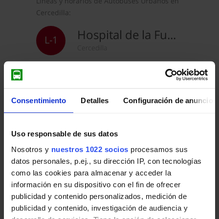
Líneas y horarios de Autobuses Urbanos en
Cercedilla:
Hospital de la Fuenfría - Instituto
L-1
Cercedilla
Consentimiento
Detalles
Configuración de anuncios
Autobuses Interurbanos
en Cercedilla
Líneas y horarios de Autobuses
Uso responsable de sus datos
Interurbanos en Cercedilla:
Nosotros y
nuestros 1022 socios
procesamos sus
datos personales, p.ej., su dirección IP, con tecnologías
Collado Villalba (Hopital) - Cercedilla
680
como las cookies para almacenar y acceder la
Collado Villalba - Alpedrete - Guadarrama - Los
información en su dispositivo con el fin de ofrecer
publicidad y contenido personalizados, medición de
Madrid (Moncloa) - Cercedilla (Guadarrama)
684
publicidad y contenido, investigación de audiencia y
Madrid - Las Rozas de Madrid - Collado Villalb