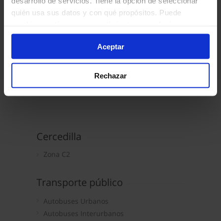
desarrollo de servicios. Tiene la opción de seleccionar
Majadahonda (Hospital) - Las Rozas - Guadarrama - Navacerrada
quién usa sus datos y con qué propósitos. Puede
685
cambiar o retirar su consentimiento en cualquier
Las Rozas de Madrid - Majadahonda - Collado V
momento desde la Declaración de cookies o clicando en
Los Molinos - Cercedilla - Valdesquí
Aceptar
el Menú de consentimiento.
692
Los Molinos - Cercedilla - Valdesquí
Si lo permite, también quisiéramos:
Rechazar
Recopilar información sobre su ubicación geográfica
que puede tener una precisión de varios metros
Identificar su dispositivo analizándolo activamente
para buscar características específicas (huellas
digitales)
Obtenga más información sobre cómo se procesan sus
Cercedilla
datos personales y establezca sus preferencias en la
Zona C2
sección de datos
. Puede cambiar o retirar su
consentimiento en cualquier momento en la Declaración
de cookies.
Transporte público
Autobuses Urbanos
La publicidad digital personalizada, basada en la
Autobuses Interurbanos
información recogida mediante cookies o tecnologías