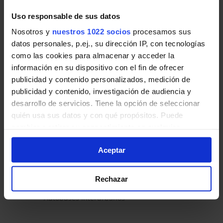
Arganda (Hospital) - Estremera
350-A
Uso responsable de sus datos
Arganda del Rey - Villarejo de Salvanés - Peral
Nosotros y
nuestros 1022 socios
procesamos sus
Madrid (Ronda Atocha) - Estremera - Barajas de Melo
datos personales, p.ej., su dirección IP, con tecnologías
351
como las cookies para almacenar y acceder la
Madrid - Rivas-Vaciamadrid - Arganda del Rey - 
información en su dispositivo con el fin de ofrecer
publicidad y contenido personalizados, medición de
publicidad y contenido, investigación de audiencia y
desarrollo de servicios. Tiene la opción de seleccionar
quién usa sus datos y con qué propósitos. Puede
cambiar o retirar su consentimiento en cualquier
Brea de Tajo
momento desde la Declaración de cookies o clicando en
Aceptar
Zona C2
el Menú de consentimiento.
Si lo permite, también quisiéramos:
Transporte público
Rechazar
Recopilar información sobre su ubicación geográfica
que puede tener una precisión de varios metros
Autobuses Interurbanos
Identificar su dispositivo analizándolo activamente
para buscar características específicas (huellas
digitales)