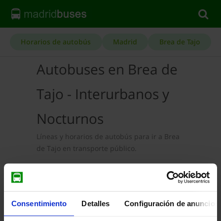
Horarios de autobús
Madrid
Brea de Tajo
Autobuses en Brea de
Tajo - Interurbanos y
Nocturnos
Líneas y horarios de autobús para ir a Brea
de Tajo en transporte público.
Autobuses Interurbanos
en Brea de Tajo
Líneas y horarios de Autobuses
Consentimiento
Detalles
Configuración de anuncios
Interurbanos en Brea de Tajo: