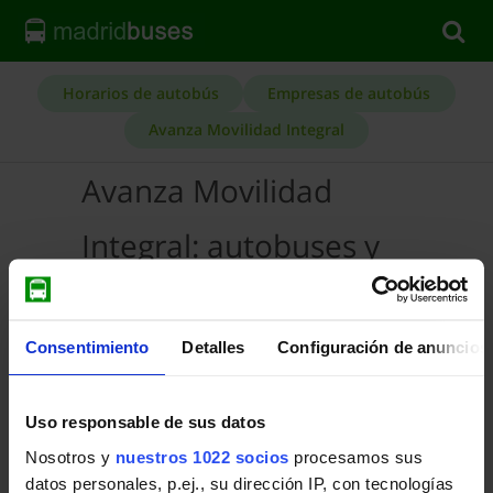
Horarios de autobús
Empresas de autobús
Avanza Movilidad Integral
Avanza Movilidad
Integral: autobuses y
contacto
Líneas de autobús e información de
Consentimiento
Detalles
Configuración de anuncios
contacto de la empresa Avanza Movilidad
Integral de autobuses de Madrid.
Uso responsable de sus datos
Autobuses Interurbanos
Nosotros y
nuestros 1022 socios
procesamos sus
Líneas y horarios de Autobuses
datos personales, p.ej., su dirección IP, con tecnologías