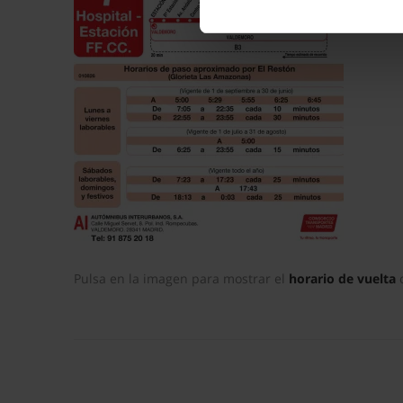
datos
. Puede cambiar o reti
La publicidad digital person
por ejemplo, la dirección IP,
para mantener activa esta pá
navegación aceptando la inst
el seguimiento y análisis de 
mostrarte publicidad y conte
opción
Rechazar
en cuyo cas
funcionamiento del sitio web
preferencias y retirar tu co
Pulsa en la imagen para mostrar el
horario de vuelta
c