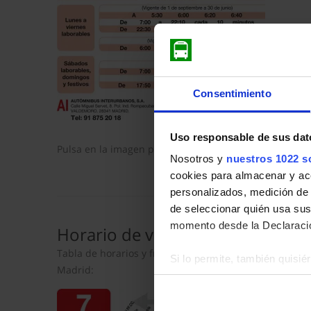
Consentimiento
Uso responsable de sus dat
Pulsa en la imagen para mostrar el
horario de ida
com
Nosotros y
nuestros 1022 s
cookies para almacenar y acce
personalizados, medición de p
de seleccionar quién usa sus
momento desde la Declaració
Horario de vuelta
Tabla de horarios y frecuencias en sentido vuelta de
Si lo permite, también quisi
Madrid:
Recopilar información so
Identificar su dispositiv
Obtenga más información sob