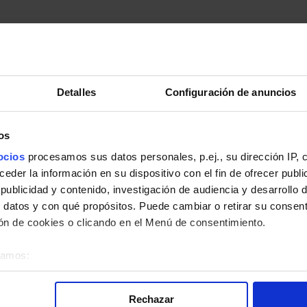
Detalles
Configuración de anuncios
os
pleto.
ocios
procesamos sus datos personales, p.ej., su dirección IP, 
der la información en su dispositivo con el fin de ofrecer publi
ublicidad y contenido, investigación de audiencia y desarrollo d
 datos y con qué propósitos. Puede cambiar o retirar su consent
n de cookies o clicando en el Menú de consentimiento.
 la línea L-7 de Autobuses Urbanos de municipios de la Comunidad 
éramos:
bre su ubicación geográfica que puede tener una precisión de v
o analizándolo activamente para buscar características específica
Rechazar
re cómo se procesan sus datos personales y establezca sus pr