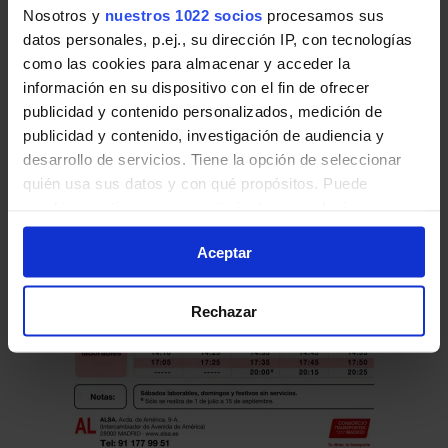
Nosotros y
nuestros 1022 socios
procesamos sus
Horario de vuelta
datos personales, p.ej., su dirección IP, con tecnologías
como las cookies para almacenar y acceder la
Tabla de horarios y frecuencias en sentido
información en su dispositivo con el fin de ofrecer
vuelta de la línea L-1 de Autobuses Urbanos
publicidad y contenido personalizados, medición de
de municipios de la Comunidad de Madrid:
publicidad y contenido, investigación de audiencia y
desarrollo de servicios. Tiene la opción de seleccionar
quién usa sus datos y con qué propósitos. Puede
cambiar o retirar su consentimiento en cualquier
momento desde la Declaración de cookies o clicando en
Aceptar
el Menú de consentimiento.
Si lo permite, también quisiéramos:
Rechazar
Recopilar información sobre su ubicación geográfica
que puede tener una precisión de varios metros
Identificar su dispositivo analizándolo activamente
para buscar características específicas (huellas
digitales)
Obtenga más información sobre cómo se procesan sus