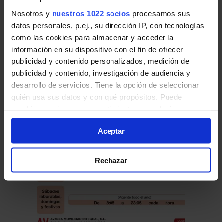
Nosotros y
nuestros 1022 socios
procesamos sus
datos personales, p.ej., su dirección IP, con tecnologías
Horario de vuelta
como las cookies para almacenar y acceder la
Tabla de horarios y frecuencias en sentido
información en su dispositivo con el fin de ofrecer
vuelta de la línea L-1 de Autobuses Urbanos
publicidad y contenido personalizados, medición de
de municipios de la Comunidad de Madrid:
publicidad y contenido, investigación de audiencia y
desarrollo de servicios. Tiene la opción de seleccionar
quién usa sus datos y con qué propósitos. Puede
cambiar o retirar su consentimiento en cualquier
momento desde la Declaración de cookies o clicando en
Aceptar
el Menú de consentimiento.
Si lo permite, también quisiéramos:
Rechazar
Recopilar información sobre su ubicación geográfica
que puede tener una precisión de varios metros
Identificar su dispositivo analizándolo activamente
para buscar características específicas (huellas
digitales)
Obtenga más información sobre cómo se procesan sus