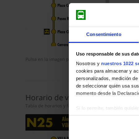
Consentimiento
Uso responsable de sus dat
Pulsa en la imagen para mostrar el
horario de ida
com
Nosotros y
nuestros 1022 s
cookies para almacenar y acce
personalizados, medición de p
de seleccionar quién usa sus
momento desde la Declaració
Horario de vuelta
Tabla de horarios y frecuencias en sentido vuelta de
Si lo permite, también quisi
Recopilar información so
Identificar su dispositiv
Obtenga más información sob
datos
. Puede cambiar o reti