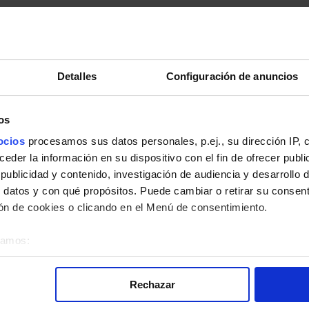
Detalles
Configuración de anuncios
os
pleto.
ocios
procesamos sus datos personales, p.ej., su dirección IP, 
der la información en su dispositivo con el fin de ofrecer publi
ublicidad y contenido, investigación de audiencia y desarrollo d
 datos y con qué propósitos. Puede cambiar o retirar su consent
n de cookies o clicando en el Menú de consentimiento.
 la línea N25 de Autobuses Nocturnos Búhos de Madrid:
éramos:
bre su ubicación geográfica que puede tener una precisión de v
o analizándolo activamente para buscar características específica
Rechazar
re cómo se procesan sus datos personales y establezca sus pr
rar su consentimiento en cualquier momento en la Declaración d