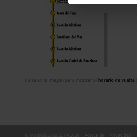
La publicidad digital person
por ejemplo, la dirección IP,
para mantener activa esta pá
navegación aceptando la inst
el seguimiento y análisis de 
mostrarte publicidad y conte
opción
Rechazar
en cuyo cas
funcionamiento del sitio web
preferencias y retirar tu co
Pulsa en la imagen para mostrar el
horario de vuelta
c
© MadridBuses 2014-2026 |
Acerca de
|
Privacidad
|