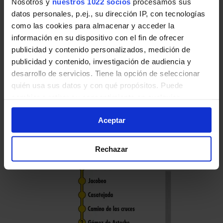
Nosotros y
nuestros 1022 socios
procesamos sus
datos personales, p.ej., su dirección IP, con tecnologías
como las cookies para almacenar y acceder la
información en su dispositivo con el fin de ofrecer
publicidad y contenido personalizados, medición de
Horario de vuelta
publicidad y contenido, investigación de audiencia y
Tabla de horarios y frecuencias en sentido
desarrollo de servicios. Tiene la opción de seleccionar
vuelta de la línea N17 de Autobuses
quién usa sus datos y con qué propósitos. Puede
Nocturnos Búhos de Madrid:
cambiar o retirar su consentimiento en cualquier
momento desde la Declaración de cookies o clicando en
Aceptar
el Menú de consentimiento.
Si lo permite, también quisiéramos:
Rechazar
Recopilar información sobre su ubicación geográfica
que puede tener una precisión de varios metros
Identificar su dispositivo analizándolo activamente
para buscar características específicas (huellas
digitales)
Obtenga más información sobre cómo se procesan sus
datos personales y establezca sus preferencias en la