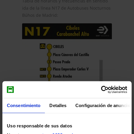
Tabla de horarios y frecuencias en sentido
ida de la línea N17 de Autobuses Nocturnos
Búhos de Madrid:
Consentimiento
Detalles
Configuración de anuncios
Pulsa en la imagen para mostrar el
horario
Uso responsable de sus datos
de ida
completo.