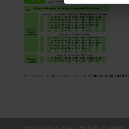
La publicidad digital person
por ejemplo, la dirección IP,
para mantener activa esta pá
navegación aceptando la inst
el seguimiento y análisis de 
mostrarte publicidad y conte
opción
Rechazar
en cuyo cas
funcionamiento del sitio web
preferencias y retirar tu co
Pulsa en la imagen para mostrar el
horario de vuelta
c
© MadridBuses 2014-2026 |
Acerca de
|
Privacidad
|