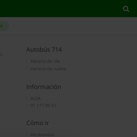
14
Autobús 714
).
Horario de ida
Horario de vuelta
Información
ALSA
91 177 99 51
Cómo ir
Alcobendas