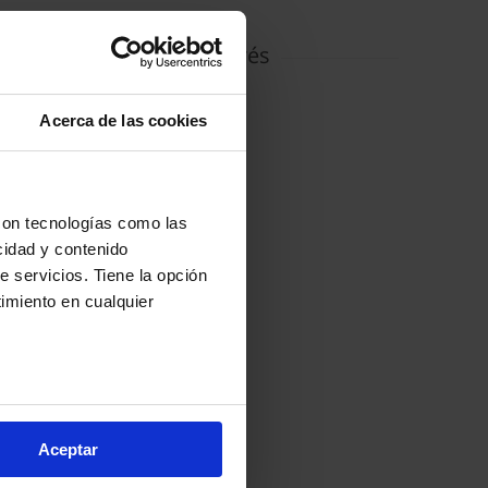
Puntos de interés
Plaza Castilla
Acerca de las cookies
con tecnologías como las
cidad y contenido
e servicios. Tiene la opción
imiento en cualquier
:
arios metros
s (huellas digitales)
Aceptar
eferencias en la
sección de
e cookies.