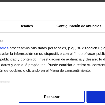
Detalles
Configuración de anuncios
os
pleto.
ocios
procesamos sus datos personales, p.ej., su dirección IP, 
der la información en su dispositivo con el fin de ofrecer publi
ublicidad y contenido, investigación de audiencia y desarrollo d
 datos y con qué propósitos. Puede cambiar o retirar su consent
n de cookies o clicando en el Menú de consentimiento.
 la línea 714 de Autobuses Interurbanos de la Comunidad de Madrid
éramos:
bre su ubicación geográfica que puede tener una precisión de v
o analizándolo activamente para buscar características específica
Rechazar
re cómo se procesan sus datos personales y establezca sus pr
rar su consentimiento en cualquier momento en la Declaración d