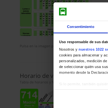
Consentimiento
Uso responsable de sus dat
Pulsa en la imagen para mostrar el
horario de ida
com
Nosotros y
nuestros 1022 s
cookies para almacenar y acce
personalizados, medición de p
de seleccionar quién usa sus
momento desde la Declaració
Horario de vuelta
Tabla de horarios y frecuencias en sentido vuelta de
Si lo permite, también quisi
Recopilar información so
Identificar su dispositiv
Obtenga más información sob
datos
. Puede cambiar o reti