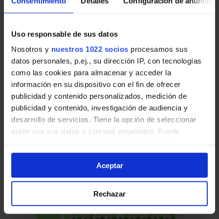
Consentimiento
Detalles
Configuración de anuncios
Uso responsable de sus datos
Nosotros y
nuestros 1022 socios
procesamos sus
Horario de vuelta
datos personales, p.ej., su dirección IP, con tecnologías
Tabla de horarios y frecuencias en sentido
como las cookies para almacenar y acceder la
vuelta de la línea 621 de Autobuses
información en su dispositivo con el fin de ofrecer
Interurbanos de la Comunidad de Madrid:
publicidad y contenido personalizados, medición de
publicidad y contenido, investigación de audiencia y
desarrollo de servicios. Tiene la opción de seleccionar
quién usa sus datos y con qué propósitos. Puede
cambiar o retirar su consentimiento en cualquier
momento desde la Declaración de cookies o clicando en
Aceptar
el Menú de consentimiento.
Si lo permite, también quisiéramos:
Rechazar
Recopilar información sobre su ubicación geográfica
que puede tener una precisión de varios metros