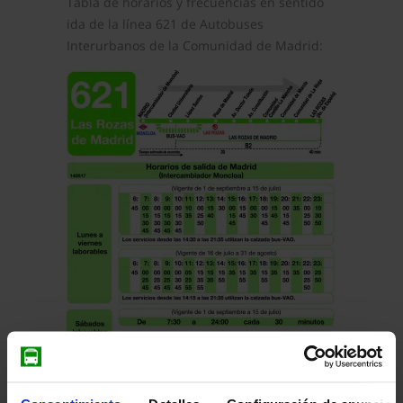
Tabla de horarios y frecuencias en sentido
ida de la línea 621 de Autobuses
Interurbanos de la Comunidad de Madrid:
Pulsa en la imagen para mostrar el
horario
de ida
completo.