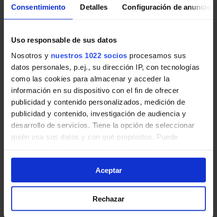
Consentimiento
Detalles
Configuración de anuncios
Pulsa en la imagen para mostrar el
horario
de ida
completo.
Uso responsable de sus datos
Nosotros y
nuestros 1022 socios
procesamos sus
datos personales, p.ej., su dirección IP, con tecnologías
como las cookies para almacenar y acceder la
Horario de vuelta
información en su dispositivo con el fin de ofrecer
publicidad y contenido personalizados, medición de
Tabla de horarios y frecuencias en sentido
publicidad y contenido, investigación de audiencia y
vuelta de la línea 529-H de Autobuses
desarrollo de servicios. Tiene la opción de seleccionar
Interurbanos de la Comunidad de Madrid:
quién usa sus datos y con qué propósitos. Puede
cambiar o retirar su consentimiento en cualquier
momento desde la Declaración de cookies o clicando en
Aceptar
el Menú de consentimiento.
Si lo permite, también quisiéramos:
Rechazar
Recopilar información sobre su ubicación geográfica
que puede tener una precisión de varios metros