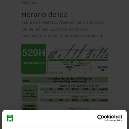
festivos.
Horario de ida
Tabla de horarios y frecuencias en sentido
ida de la línea 529-H de Autobuses
Interurbanos de la Comunidad de Madrid: