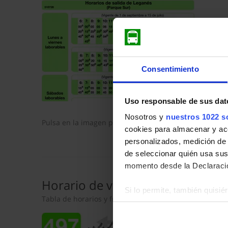
Consentimiento
Uso responsable de sus dat
Nosotros y
nuestros 1022 s
Pulsa en la imagen para mostrar el
horario de ida
com
cookies para almacenar y acce
personalizados, medición de p
de seleccionar quién usa sus
momento desde la Declaració
Horario de vuelta
Si lo permite, también quisi
Tabla de horarios y frecuencias en sentido vuelta de
Recopilar información so
Identificar su dispositiv
Obtenga más información sob