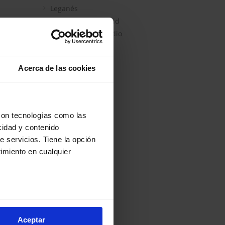
Leganés
Humanes de Madrid
Moraleja de Enmedio
Acerca de las cookies
con tecnologías como las
cidad y contenido
e servicios. Tiene la opción
imiento en cualquier
:
arios metros
s (huellas digitales)
Aceptar
eferencias en la
sección de