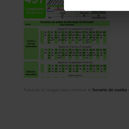
datos
. Puede cambiar o reti
La publicidad digital person
por ejemplo, la dirección IP,
para mantener activa esta pá
navegación aceptando la inst
el seguimiento y análisis de 
mostrarte publicidad y conte
opción
Rechazar
en cuyo cas
funcionamiento del sitio web
preferencias y retirar tu co
Pulsa en la imagen para mostrar el
horario de vuelta
c