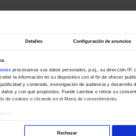
Detalles
Configuración de anuncios
os
ocios
procesamos sus datos personales, p.ej., su dirección IP, 
pleto.
der la información en su dispositivo con el fin de ofrecer publi
ublicidad y contenido, investigación de audiencia y desarrollo d
 datos y con qué propósitos. Puede cambiar o retirar su consent
n de cookies o clicando en el Menú de consentimiento.
éramos:
 la línea 497 de Autobuses Interurbanos de la Comunidad de Madrid
bre su ubicación geográfica que puede tener una precisión de v
o analizándolo activamente para buscar características específica
Rechazar
re cómo se procesan sus datos personales y establezca sus pr