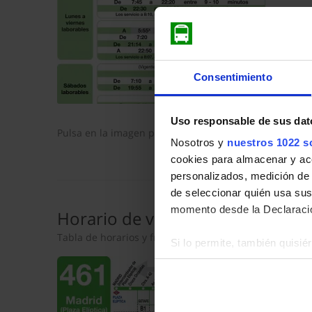
Consentimiento
Uso responsable de sus dat
Pulsa en la imagen para mostrar el
horario de ida
com
Nosotros y
nuestros 1022 s
cookies para almacenar y acce
personalizados, medición de p
de seleccionar quién usa sus
momento desde la Declaració
Horario de vuelta
Tabla de horarios y frecuencias en sentido vuelta de
Si lo permite, también quisi
Recopilar información so
Identificar su dispositiv
Obtenga más información sob
datos
. Puede cambiar o reti