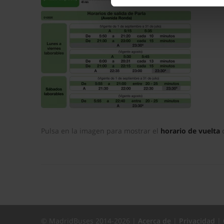
La publicidad digital person
por ejemplo, la dirección IP,
para mantener activa esta pá
navegación aceptando la inst
el seguimiento y análisis de 
mostrarte publicidad y conte
opción
Rechazar
en cuyo cas
funcionamiento del sitio web
preferencias y retirar tu co
Pulsa en la imagen para mostrar el
horario de vuelta
c
© MadridBuses 2014-2026 |
Acerca de
|
Privacidad
|