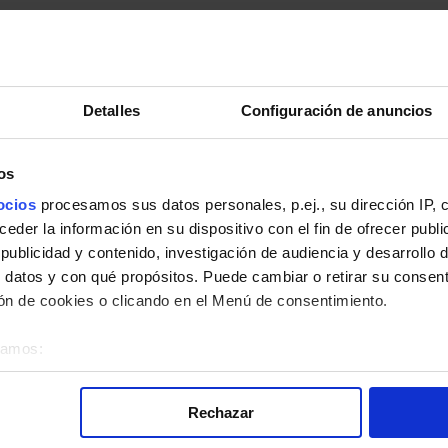
Detalles
Configuración de anuncios
os
pleto.
ocios
procesamos sus datos personales, p.ej., su dirección IP, 
der la información en su dispositivo con el fin de ofrecer publi
ublicidad y contenido, investigación de audiencia y desarrollo d
 datos y con qué propósitos. Puede cambiar o retirar su consent
n de cookies o clicando en el Menú de consentimiento.
 la línea 461 de Autobuses Interurbanos de la Comunidad de Madrid
éramos:
bre su ubicación geográfica que puede tener una precisión de v
o analizándolo activamente para buscar características específica
Rechazar
re cómo se procesan sus datos personales y establezca sus pr
rar su consentimiento en cualquier momento en la Declaración d