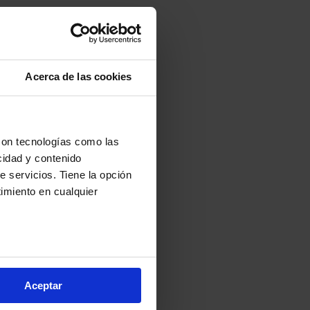
Getafe
Parla
Acerca de las cookies
con tecnologías como las
cidad y contenido
e servicios. Tiene la opción
imiento en cualquier
:
arios metros
s (huellas digitales)
Aceptar
eferencias en la
sección de
e cookies.