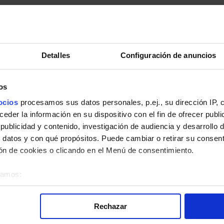
Detalles
Configuración de anuncios
os
pleto.
ocios
procesamos sus datos personales, p.ej., su dirección IP, 
der la información en su dispositivo con el fin de ofrecer publi
ublicidad y contenido, investigación de audiencia y desarrollo d
 datos y con qué propósitos. Puede cambiar o retirar su consent
n de cookies o clicando en el Menú de consentimiento.
 la línea 448 de Autobuses Interurbanos de la Comunidad de Madrid
éramos:
bre su ubicación geográfica que puede tener una precisión de v
o analizándolo activamente para buscar características específica
Rechazar
re cómo se procesan sus datos personales y establezca sus pr
rar su consentimiento en cualquier momento en la Declaración d