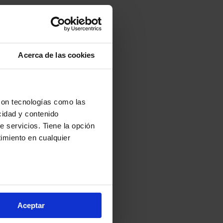
Acerca de las cookies
con tecnologías como las
cidad y contenido
e servicios. Tiene la opción
imiento en cualquier
:
arios metros
s (huellas digitales)
Aceptar
eferencias en la
sección de
e cookies.