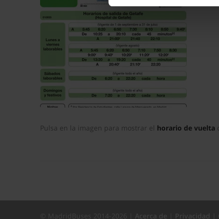
La publicidad digital person
por ejemplo, la dirección IP,
para mantener activa esta pá
navegación aceptando la inst
el seguimiento y análisis de 
mostrarte publicidad y conte
opción
Rechazar
en cuyo cas
funcionamiento del sitio web
preferencias y retirar tu co
Pulsa en la imagen para mostrar el
horario de vuelta
c
© MadridBuses 2014-2026 |
Acerca de
|
Privacidad
|