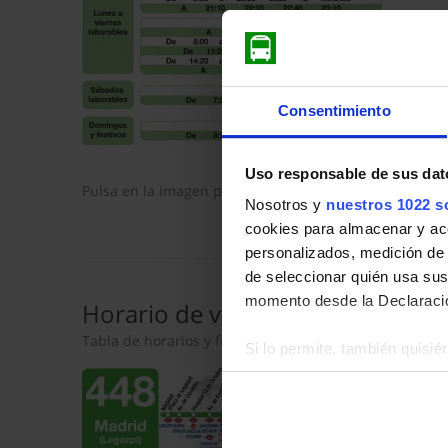
Consentimiento
Uso responsable de sus dat
Pulsa en la imagen para mostrar el
horario de ida
com
Nosotros y
nuestros 1022 s
cookies para almacenar y acce
personalizados, medición de p
de seleccionar quién usa sus
momento desde la Declaració
Horario de vuelta
Tabla de horarios y frecuencias en sentido vuelta de
Si lo permite, también quisi
Recopilar información so
Identificar su dispositiv
Obtenga más información sob
datos
. Puede cambiar o reti