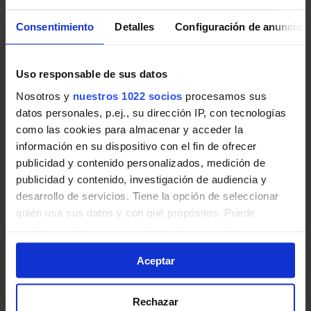
Pulsa en la imagen para mostrar el
horario
Consentimiento
Detalles
Configuración de anuncios
de ida
completo.
Uso responsable de sus datos
Nosotros y
nuestros 1022 socios
procesamos sus
Horario de vuelta
datos personales, p.ej., su dirección IP, con tecnologías
como las cookies para almacenar y acceder la
Tabla de horarios y frecuencias en sentido
información en su dispositivo con el fin de ofrecer
vuelta de la línea 222 de Autobuses
publicidad y contenido personalizados, medición de
Interurbanos de la Comunidad de Madrid:
publicidad y contenido, investigación de audiencia y
desarrollo de servicios. Tiene la opción de seleccionar
quién usa sus datos y con qué propósitos. Puede
cambiar o retirar su consentimiento en cualquier
momento desde la Declaración de cookies o clicando en
Aceptar
el Menú de consentimiento.
Si lo permite, también quisiéramos:
Rechazar