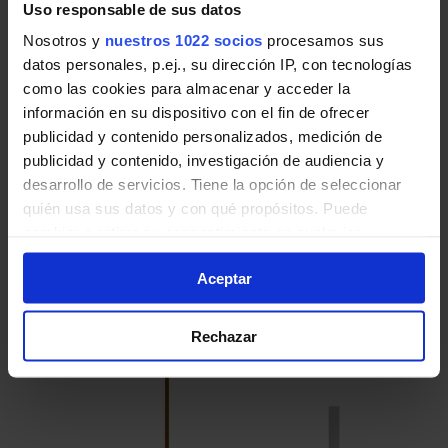
Uso responsable de sus datos
Nosotros y
nuestros 1022 socios
procesamos sus
Pulsa en la imagen para mostrar el
horario
datos personales, p.ej., su dirección IP, con tecnologías
de ida
completo.
como las cookies para almacenar y acceder la
información en su dispositivo con el fin de ofrecer
publicidad y contenido personalizados, medición de
publicidad y contenido, investigación de audiencia y
desarrollo de servicios. Tiene la opción de seleccionar
Horario de vuelta
quién usa sus datos y con qué propósitos. Puede
Tabla de horarios y frecuencias en sentido
cambiar o retirar su consentimiento en cualquier
vuelta de la línea T23 de Autobuses EMT de
momento desde la Declaración de cookies o clicando en
Madrid:
Aceptar
el Menú de consentimiento.
Si lo permite, también quisiéramos:
Rechazar
Recopilar información sobre su ubicación geográfica
que puede tener una precisión de varios metros
Identificar su dispositivo analizándolo activamente
para buscar características específicas (huellas
digitales)