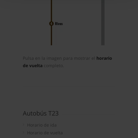
Obtenga más información sobre cómo se procesan sus
datos personales y establezca sus preferencias en la
sección de datos
. Puede cambiar o retirar su
consentimiento en cualquier momento en la Declaración
de cookies.
La publicidad digital personalizada, basada en la
información recogida mediante cookies o tecnologías
Pulsa en la imagen para mostrar el
horario
similares (como, por ejemplo, la dirección IP, los
de vuelta
completo.
identificadores de cookies o páginas visitadas), nos
permite financiar nuestra actividad para mantener activa
esta página web sin coste para nuestros usuarios.
Pulsando el botón
Aceptar
, puedes continuar la
navegación aceptando la instalación de todas las
cookies, ya sean nuestras o de nuestros socios, que nos
permiten tanto el seguimiento y análisis de tu
Autobús T23
comportamiento dentro del sitio web, así como
Horario de ida
desarrollar un perfil específico para mostrarte publicidad
Horario de vuelta
y contenido personalizado en función del mismo. Tienes