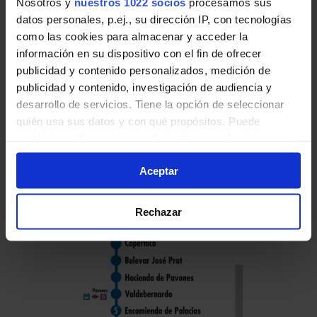
Nosotros y
nuestros 1022 socios
procesamos sus
datos personales, p.ej., su dirección IP, con tecnologías
como las cookies para almacenar y acceder la
información en su dispositivo con el fin de ofrecer
publicidad y contenido personalizados, medición de
Horario de vuelta
publicidad y contenido, investigación de audiencia y
Tabla de horarios y frecuencias en sentido
desarrollo de servicios. Tiene la opción de seleccionar
vuelta de la línea 8 de Autobuses EMT de
quién usa sus datos y con qué propósitos. Puede
Madrid:
cambiar o retirar su consentimiento en cualquier
momento desde la Declaración de cookies o clicando en
Aceptar
el Menú de consentimiento.
Si lo permite, también quisiéramos:
Rechazar
Recopilar información sobre su ubicación geográfica
que puede tener una precisión de varios metros
Identificar su dispositivo analizándolo activamente
para buscar características específicas (huellas
digitales)
Obtenga más información sobre cómo se procesan sus
datos personales y establezca sus preferencias en la