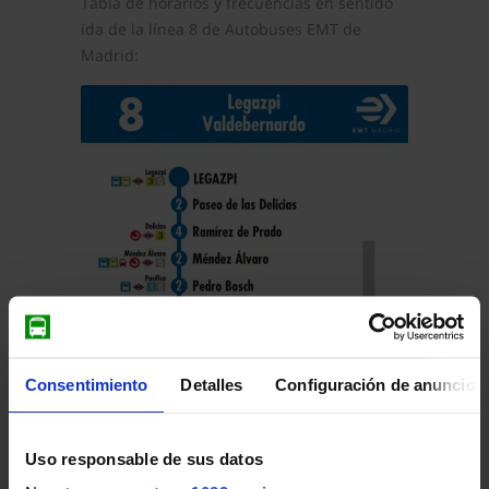
Tabla de horarios y frecuencias en sentido
ida de la línea 8 de Autobuses EMT de
Madrid:
Consentimiento
Detalles
Configuración de anuncios
Pulsa en la imagen para mostrar el
horario
Uso responsable de sus datos
de ida
completo.