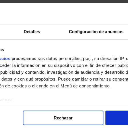
Detalles
Configuración de anuncios
os
pleto.
ocios
procesamos sus datos personales, p.ej., su dirección IP, 
der la información en su dispositivo con el fin de ofrecer publi
ublicidad y contenido, investigación de audiencia y desarrollo d
 datos y con qué propósitos. Puede cambiar o retirar su consent
n de cookies o clicando en el Menú de consentimiento.
la línea 39 de Autobuses EMT de Madrid:
éramos:
bre su ubicación geográfica que puede tener una precisión de v
o analizándolo activamente para buscar características específica
Rechazar
re cómo se procesan sus datos personales y establezca sus pr
rar su consentimiento en cualquier momento en la Declaración d