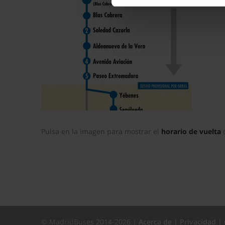
La publicidad digital person
por ejemplo, la dirección IP,
para mantener activa esta pá
navegación aceptando la inst
el seguimiento y análisis de 
mostrarte publicidad y conte
opción
Rechazar
en cuyo cas
funcionamiento del sitio web
preferencias y retirar tu co
Pulsa en la imagen para mostrar el
horario de vuelta
c
© MadridBuses 2014-2026 |
Acerca de
|
Privacidad
|