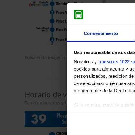
Consentimiento
Uso responsable de sus dat
Pulsa en la imagen para mostrar el
horario de ida
com
Nosotros y
nuestros 1022 s
cookies para almacenar y acce
personalizados, medición de p
de seleccionar quién usa sus
momento desde la Declaració
Horario de vuelta
Tabla de horarios y frecuencias en sentido vuelta de 
Si lo permite, también quisi
Recopilar información so
Identificar su dispositiv
Obtenga más información sob
datos
. Puede cambiar o reti