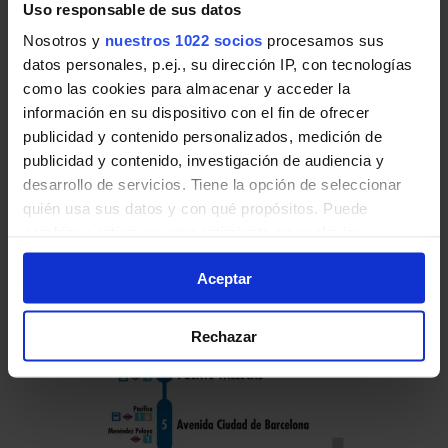
Uso responsable de sus datos
Nosotros y
nuestros 1022 socios
procesamos sus
Pulsa en la imagen para mostrar el
horario
datos personales, p.ej., su dirección IP, con tecnologías
de ida
completo.
como las cookies para almacenar y acceder la
información en su dispositivo con el fin de ofrecer
publicidad y contenido personalizados, medición de
publicidad y contenido, investigación de audiencia y
desarrollo de servicios. Tiene la opción de seleccionar
Horario de vuelta
quién usa sus datos y con qué propósitos. Puede
Tabla de horarios y frecuencias en sentido
cambiar o retirar su consentimiento en cualquier
vuelta de la línea 37 de Autobuses EMT de
momento desde la Declaración de cookies o clicando en
Madrid:
Aceptar
el Menú de consentimiento.
Si lo permite, también quisiéramos:
Rechazar
Recopilar información sobre su ubicación geográfica
que puede tener una precisión de varios metros
Identificar su dispositivo analizándolo activamente
para buscar características específicas (huellas
digitales)