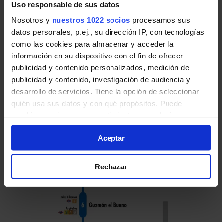
Uso responsable de sus datos
Nosotros y
nuestros 1022 socios
procesamos sus
Pulsa en la imagen para mostrar el
horario
datos personales, p.ej., su dirección IP, con tecnologías
de ida
completo.
como las cookies para almacenar y acceder la
información en su dispositivo con el fin de ofrecer
publicidad y contenido personalizados, medición de
publicidad y contenido, investigación de audiencia y
desarrollo de servicios. Tiene la opción de seleccionar
Horario de vuelta
quién usa sus datos y con qué propósitos. Puede
Tabla de horarios y frecuencias en sentido
cambiar o retirar su consentimiento en cualquier
vuelta de la línea 2 de Autobuses EMT de
momento desde la Declaración de cookies o clicando en
Madrid:
Aceptar
el Menú de consentimiento.
Si lo permite, también quisiéramos:
Rechazar
Recopilar información sobre su ubicación geográfica
que puede tener una precisión de varios metros
Identificar su dispositivo analizándolo activamente
para buscar características específicas (huellas
digitales)