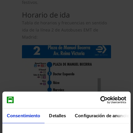
festivos.
Horario de ida
Tabla de horarios y frecuencias en sentido
ida de la línea 2 de Autobuses EMT de
Madrid:
Consentimiento
Detalles
Configuración de anuncios