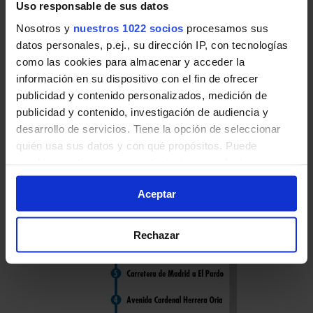
Uso responsable de sus datos
Nosotros y
nuestros 1022 socios
procesamos sus
datos personales, p.ej., su dirección IP, con tecnologías
Horario de vuelta
como las cookies para almacenar y acceder la
información en su dispositivo con el fin de ofrecer
Tabla de horarios y frecuencias en sentido
publicidad y contenido personalizados, medición de
vuelta de la línea 179 de Autobuses EMT de
publicidad y contenido, investigación de audiencia y
Madrid:
desarrollo de servicios. Tiene la opción de seleccionar
quién usa sus datos y con qué propósitos. Puede
cambiar o retirar su consentimiento en cualquier
momento desde la Declaración de cookies o clicando en
Aceptar
el Menú de consentimiento.
Si lo permite, también quisiéramos:
Rechazar
Recopilar información sobre su ubicación geográfica
que puede tener una precisión de varios metros
Identificar su dispositivo analizándolo activamente
para buscar características específicas (huellas
digitales)