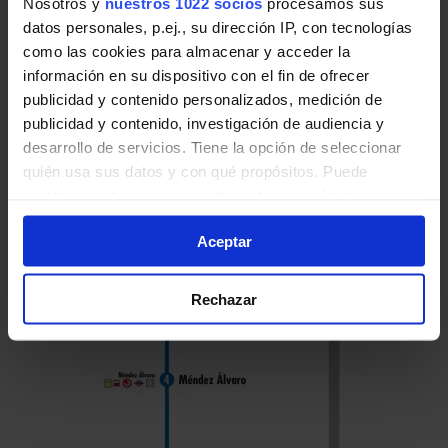
Nosotros y
nuestros 1022 socios
procesamos sus
datos personales, p.ej., su dirección IP, con tecnologías
como las cookies para almacenar y acceder la
información en su dispositivo con el fin de ofrecer
publicidad y contenido personalizados, medición de
Horario de vuelta
publicidad y contenido, investigación de audiencia y
Tabla de horarios y frecuencias en sentido
desarrollo de servicios. Tiene la opción de seleccionar
vuelta de la línea 152 de Autobuses EMT de
quién usa sus datos y con qué propósitos. Puede
Madrid:
cambiar o retirar su consentimiento en cualquier
momento desde la Declaración de cookies o clicando en
Aceptar
el Menú de consentimiento.
Si lo permite, también quisiéramos:
Rechazar
Recopilar información sobre su ubicación geográfica
que puede tener una precisión de varios metros
Identificar su dispositivo analizándolo activamente
para buscar características específicas (huellas
digitales)
Obtenga más información sobre cómo se procesan sus
datos personales y establezca sus preferencias en la