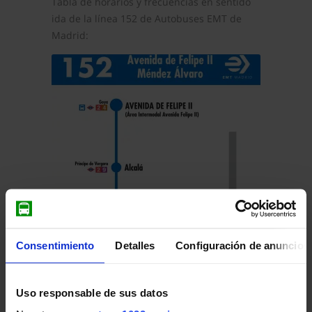
Tabla de horarios y frecuencias en sentido
ida de la línea 152 de Autobuses EMT de
Madrid:
Consentimiento
Detalles
Configuración de anuncios
Pulsa en la imagen para mostrar el
horario
Uso responsable de sus datos
de ida
completo.