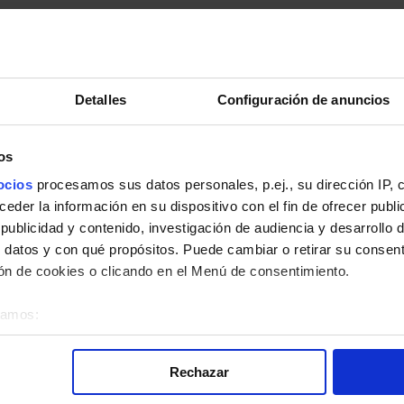
Detalles
Configuración de anuncios
os
pleto.
ocios
procesamos sus datos personales, p.ej., su dirección IP, 
der la información en su dispositivo con el fin de ofrecer publi
ublicidad y contenido, investigación de audiencia y desarrollo d
 datos y con qué propósitos. Puede cambiar o retirar su consent
n de cookies o clicando en el Menú de consentimiento.
la línea 139 de Autobuses EMT de Madrid:
éramos:
bre su ubicación geográfica que puede tener una precisión de v
o analizándolo activamente para buscar características específica
Rechazar
re cómo se procesan sus datos personales y establezca sus pr
rar su consentimiento en cualquier momento en la Declaración d