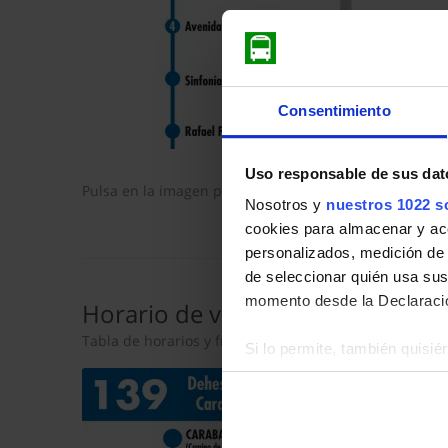
Consentimiento
Uso responsable de sus dat
Pulsa en la imagen para mostrar el
horario de ida
com
Nosotros y
nuestros 1022 s
cookies para almacenar y acce
personalizados, medición de p
de seleccionar quién usa sus
momento desde la Declaració
Horario de vuelta
Tabla de horarios y frecuencias en sentido vuelta de 
Si lo permite, también quisi
Recopilar información so
Identificar su dispositiv
Obtenga más información sob
datos
. Puede cambiar o reti