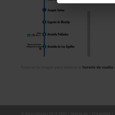
La publicidad digital person
por ejemplo, la dirección IP,
para mantener activa esta pá
navegación aceptando la inst
el seguimiento y análisis de 
mostrarte publicidad y conte
opción
Rechazar
en cuyo cas
funcionamiento del sitio web
preferencias y retirar tu co
Pulsa en la imagen para mostrar el
horario de vuelta
c
© MadridBuses 2014-2026 |
Acerca de
|
Privacidad
|