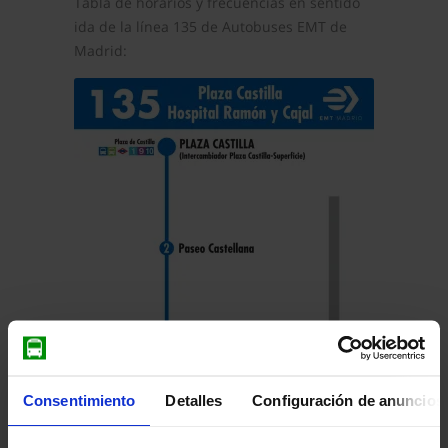
Tabla de horarios y frecuencias en sentido
ida de la línea 135 de Autobuses EMT de
Madrid:
Consentimiento
Detalles
Configuración de anuncios
Pulsa en la imagen para mostrar el
horario
de ida
completo.