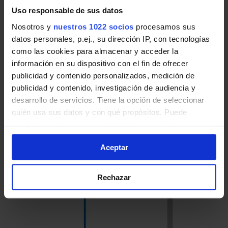
Uso responsable de sus datos
Nosotros y
nuestros 1022 socios
procesamos sus
datos personales, p.ej., su dirección IP, con tecnologías
como las cookies para almacenar y acceder la
Horario de vuelta
información en su dispositivo con el fin de ofrecer
Tabla de horarios y frecuencias en sentido
publicidad y contenido personalizados, medición de
vuelta de la línea 135 de Autobuses EMT de
publicidad y contenido, investigación de audiencia y
Madrid:
desarrollo de servicios. Tiene la opción de seleccionar
quién usa sus datos y con qué propósitos. Puede
cambiar o retirar su consentimiento en cualquier
momento desde la Declaración de cookies o clicando en
Aceptar
el Menú de consentimiento.
Si lo permite, también quisiéramos:
Rechazar
Recopilar información sobre su ubicación geográfica
que puede tener una precisión de varios metros
Identificar su dispositivo analizándolo activamente
para buscar características específicas (huellas
digitales)