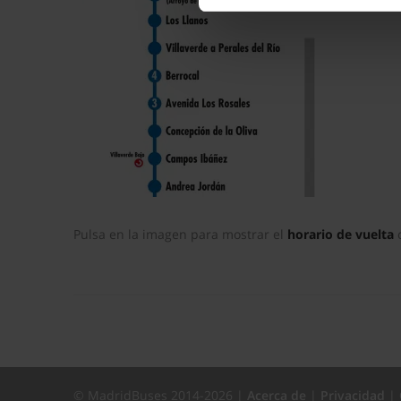
La publicidad digital person
por ejemplo, la dirección IP,
para mantener activa esta pá
navegación aceptando la inst
el seguimiento y análisis de 
mostrarte publicidad y conte
opción
Rechazar
en cuyo cas
funcionamiento del sitio web
preferencias y retirar tu co
Pulsa en la imagen para mostrar el
horario de vuelta
c
© MadridBuses 2014-2026 |
Acerca de
|
Privacidad
|