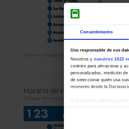
Consentimiento
Uso responsable de sus dat
Pulsa en la imagen para mostrar el
horario de ida
com
Nosotros y
nuestros 1022 s
cookies para almacenar y acce
personalizados, medición de p
de seleccionar quién usa sus
momento desde la Declaració
Horario de vuelta
Tabla de horarios y frecuencias en sentido vuelta de 
Si lo permite, también quisi
Recopilar información so
Identificar su dispositiv
Obtenga más información sob
datos
. Puede cambiar o reti