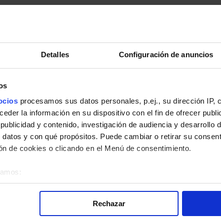
Detalles
Configuración de anuncios
os
pleto.
ocios
procesamos sus datos personales, p.ej., su dirección IP, 
der la información en su dispositivo con el fin de ofrecer publi
ublicidad y contenido, investigación de audiencia y desarrollo d
 datos y con qué propósitos. Puede cambiar o retirar su consent
n de cookies o clicando en el Menú de consentimiento.
la línea 123 de Autobuses EMT de Madrid:
éramos:
bre su ubicación geográfica que puede tener una precisión de v
o analizándolo activamente para buscar características específica
Rechazar
re cómo se procesan sus datos personales y establezca sus pr
rar su consentimiento en cualquier momento en la Declaración d