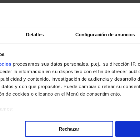
Detalles
Configuración de anuncios
os
pleto.
ocios
procesamos sus datos personales, p.ej., su dirección IP, 
der la información en su dispositivo con el fin de ofrecer publi
ublicidad y contenido, investigación de audiencia y desarrollo d
 datos y con qué propósitos. Puede cambiar o retirar su consent
n de cookies o clicando en el Menú de consentimiento.
la línea 106 de Autobuses EMT de Madrid:
éramos:
bre su ubicación geográfica que puede tener una precisión de v
o analizándolo activamente para buscar características específica
Rechazar
re cómo se procesan sus datos personales y establezca sus pr
rar su consentimiento en cualquier momento en la Declaración d