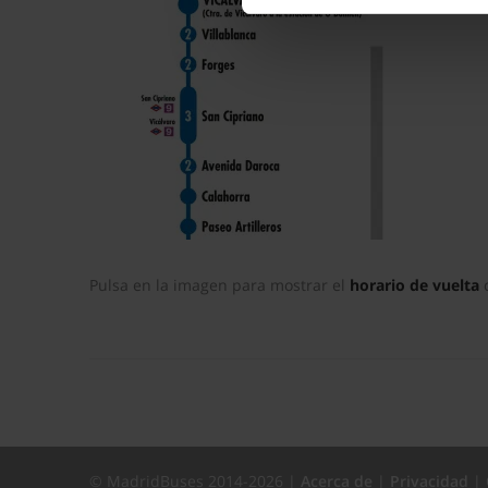
La publicidad digital person
por ejemplo, la dirección IP,
para mantener activa esta pá
navegación aceptando la inst
el seguimiento y análisis de 
mostrarte publicidad y conte
opción
Rechazar
en cuyo cas
funcionamiento del sitio web
preferencias y retirar tu co
Pulsa en la imagen para mostrar el
horario de vuelta
c
© MadridBuses 2014-2026 |
Acerca de
|
Privacidad
|