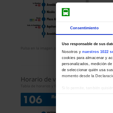
Consentimiento
Uso responsable de sus dat
Pulsa en la imagen para mostrar el
horario de ida
com
Nosotros y
nuestros 1022 s
cookies para almacenar y acce
personalizados, medición de p
de seleccionar quién usa sus
momento desde la Declaració
Horario de vuelta
Tabla de horarios y frecuencias en sentido vuelta de 
Si lo permite, también quisi
Recopilar información so
Identificar su dispositiv
Obtenga más información sob
datos
. Puede cambiar o reti