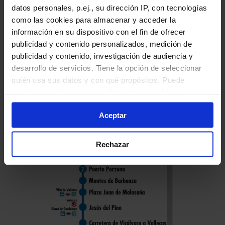
datos personales, p.ej., su dirección IP, con tecnologías
como las cookies para almacenar y acceder la
información en su dispositivo con el fin de ofrecer
Horario de vuelta
publicidad y contenido personalizados, medición de
publicidad y contenido, investigación de audiencia y
Tabla de horarios y frecuencias en sentido
desarrollo de servicios. Tiene la opción de seleccionar
vuelta de la línea 103 de Autobuses EMT de
quién usa sus datos y con qué propósitos. Puede
Madrid:
cambiar o retirar su consentimiento en cualquier
momento desde la Declaración de cookies o clicando en
Aceptar
el Menú de consentimiento.
Si lo permite, también quisiéramos:
Rechazar
Recopilar información sobre su ubicación geográfica
que puede tener una precisión de varios metros
Identificar su dispositivo analizándolo activamente
para buscar características específicas (huellas
digitales)
Obtenga más información sobre cómo se procesan sus
datos personales y establezca sus preferencias en la