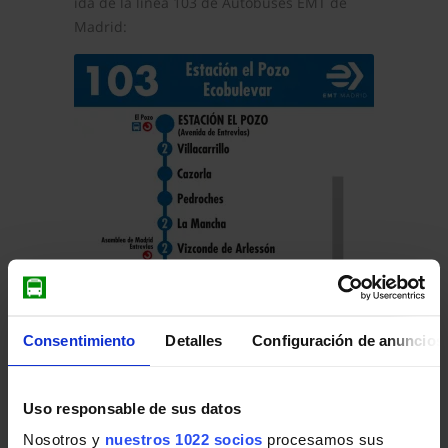
ida de la línea 103 de Autobuses EMT de
Madrid:
Consentimiento
Detalles
Configuración de anuncios
Pulsa en la imagen para mostrar el
horario
Uso responsable de sus datos
de ida
completo.
Nosotros y
nuestros 1022 socios
procesamos sus